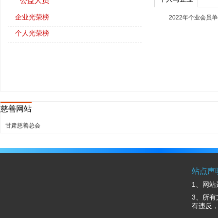
公益人员
2022-06：省慈善总会调研平凉市“津陇慈善情·
慈善爱心捐款（202
企业光荣榜
2022年个业会员
助力乡村振兴” 项目落实情况
慈善爱心捐款（202
个人光荣榜
2022-01：“慈善情暖陇原”慰问救助活动在庄浪
慈善爱心捐款（202
县举行
慈善爱心捐款（202
2023-09：平凉市慈善总会开展庆祝第八个“中
慈善爱心捐款（202
华慈善日”系列活动
慈善爱心捐款（202
慈善网站
2022-02：虎年春节平凉涌动慈善热潮
慈善爱心捐款（202
2022-06：省慈善总会调研组调研静宁县“津陇
甘肃慈善总会
慈善情·助力乡村振兴”慈善项目
2022-04：崆峒区8名先心病儿童抵京接受爱心
治疗
站点声
1、网站
2022-11：平凉市慈善总会第一届会员大会召开
3、所
2024-01：平凉市慈善总会助力共青团平凉市
有违反
委“青暖衣冬”行动