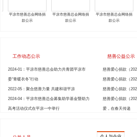
平凉市慈善总会网上捐
平凉市慈善总会网络捐
平凉市慈善总会网络捐
款
款公示
款公示
2022-04：崆峒区8名先心病儿童抵京接受爱心
慈善爱心捐款（202
信息公开
治疗
慈善爱心捐款（202
工作动态公示
慈善公益公示
2022-11：平凉市慈善总会第一届会员大会召开
慈善爱心捐款（202
2024-01：平凉市慈善总会助力共青团平凉市
慈善爱心捐款（202
委“青暖衣冬”行动
慈善爱心捐款（202
2022-05：聚合慈善力量 共建和谐平凉
慈善爱心捐款（202
2024-04：平凉市慈善总会募集助学基金暨助力
慈善爱心捐款（2023
高考活动仪式在平凉一中举行
爱，在春天传递
2023-10：平凉市慈善总会对2023年度“津陇慈
慈善爱心捐款（202
光荣榜
善情·助力乡村振兴”系列项目进行检查验收
慈善爱心捐款（2023
2023-04：泾川县慈善协会第一届会员大会召开
个人与企业
慈善爱心捐赠（2022